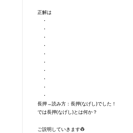
正解は
・
・
・
・
・
・
・
・
・
・
長押→読み方：長押(なげし)でした！
では長押(なげし)とは何か？
ご説明していきます👷