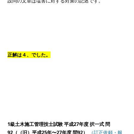
設問の文章は塩害に対する対策の記述です。
正解は４、でした。
1級土木施工管理技士試験 平成27年度 択一式 問
92（（旧）平成25年〜27年度 問92）
（訂正依頼・報